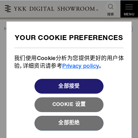
搜索
MENU
HOME
潮流&合作
产业用途产品
使用实例
通过改用POWERHOOK®（Item Code:1QCLF），解决多个课题
医疗／卫生保健
通过改用POWERHOOK®（Item
产业用途产品
Code:1QCLF），解决多个课题
我们使用Cookie分析为您提供更好的用户体
目录
验，详细资讯请参考
Privacy policy
。
立即下载
全部接受
查找您所在的产业
COOKIE 设置
全部拒绝