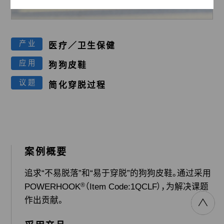
医疗／卫生保健
渔业
产业
医疗／卫生保健
应用
狗狗皮鞋
议题
简化穿脱过程
家具
运动／海洋
案例概要
追求“不易脱落”和“易于穿脱”的狗狗皮鞋。通过采用
®
POWERHOOK
（Item Code:1QCLF），为解决课题
建筑／土木
灾害对策
作出贡献。