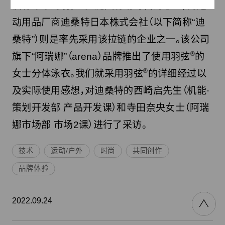
®
没有布带的羽弦
拉链具有划时代的意义，而运
动用品厂商迪桑特日本株式会社（以下简称“迪
桑特”）则是率先采用该拉链的企业之一。该公司
®
旗下“阿瑞娜”（arena）品牌推出了使用羽弦
的
®
女士分体泳衣。我们就采用羽弦
的详细经过以
及实际使用感想，对迪桑特的西崎启先生（机能·
策划开发部 产品开发课）和寺田奈央女士（阿瑞
娜市场部 市场2课）进行了采访。
技术
运动/户外
时尚
共同创作
品牌体验
2022.09.24