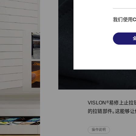
从时尚单品到功能产品，
我
了解我们的发斯宁解决方案！
我们使用C
浏览更多
®
VISLON
易修上止拉
的拉链部件。这能够让
操作说明