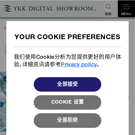
搜索
MENU
HOME
可持续性
环境友好型产品
回收
PRODUCTS INDEX
回收
我们使用Cookie分析为您提供更好的用户体
验，详细资讯请参考
Privacy policy
。
长期以来，YKK一直了解再生材料的环保优
势。与使用原材料制成的拉链相比，
全部接受
NATULON
产品的二氧化碳排放量较低，不
®
仅具备YKK
质量和性能，对环境产生的影响
®
COOKIE 设置
也较低。自从1994 年开始致力于
NATULON
拉链以来，我们不断扩大
®
NATULON
系列，将这些优势应用于越来越
®
全部拒绝
多的产品。