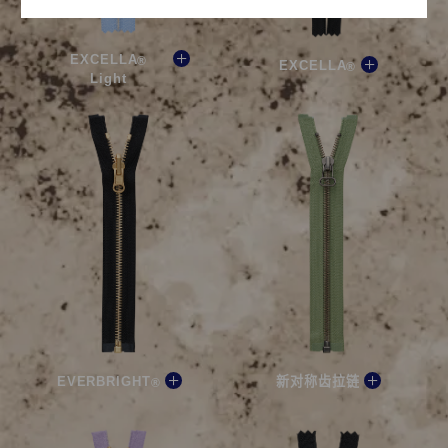
EXCELLA
®
EXCELLA
®
Light
EVERBRIGHT
新对称齿拉链
®