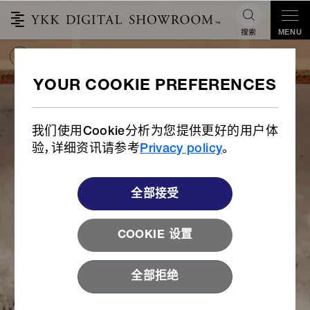
搜索
MENU
HOME
时尚
皮革制品
皮革制品 产品
皮革制品
产品
全部
金属拉链
尼龙拉链
VISLON®
我们使用Cookie分析为您提供更好的用户体
验，详细资讯请参考
Privacy policy
。
全部接受
COOKIE 设置
全部拒绝