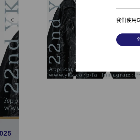
我们使用C
ABOUT YKK FASTENING AWARDS
025
2024
2023
2022
2021