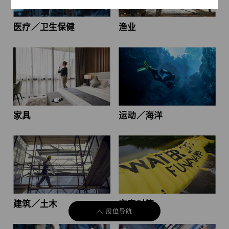
医疗／卫生保健
渔业
家具
运动／海洋
建筑／土木
灾害对策
展位导航