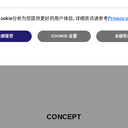
2024 “制造业与SDGs〜KANBO
ookie分析为您提供更好的用户体验，详细资讯请参考
Privacy p
全部接受
COOKIE 设置
全部拒
QuickFree®
CONCEPT
咬布减轻拉链