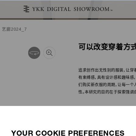
 艺廊2024_7
新灵感 艺廊
可以改变穿着方
您可以在此查看过去的学生合作作品。
YKK×文化时尚研究生院
追求创作出无性别的服装，让穿
有束缚感，具有设计感和趣味感
们购买新衣服的周期，让每一个
2024 QuickFree®/咬布减轻拉链
性。本研究的目的在于探索强调
PROFILE
繆 文嫣
项目