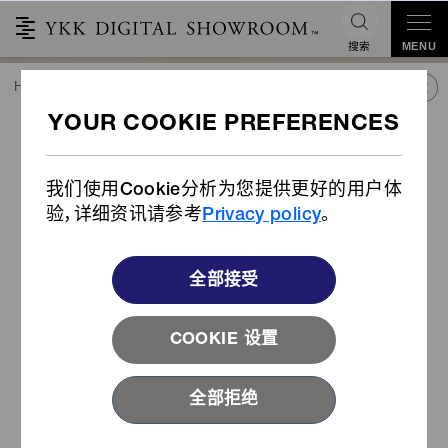
搜索
MENU
HOME
潮流&合作
产品库
产品
旁開扣 (产品编号: IB-KT/IB-KTK)
旁開扣 (产品编号: IB-KT/IB-
KTK)
我们使用Cookie分析为您提供更好的用户体
验，详细资讯请参考
Privacy policy
。
全部接受
故事
产品
我们从不同视角为您介绍开发
从时尚单品到功能产品，
了解我
者、客户、用户们的故事。
们的发斯宁解决方案！
COOKIE 设置
阅读更多
浏览更多
全部拒绝
视频
产品目录