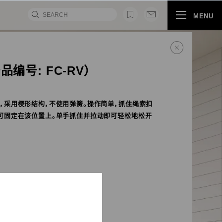
MENU
编号: FC-RV）
，采用楔形结构，不使用弹簧。操作简单，抓住绳索扣
可固定在该位置上。单手抓住并拉动即可轻松地松开
.5
OM产品
视频