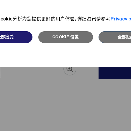
◯
详情请
们从不同视角为您介绍开发者、客
搜索我们的产品目录库。
户、用户们的故事。
ookie分析为您提供更好的用户体验，详细资讯请参考
Privacy p
颜色种类
浏览更多
阅读更多
可配色
全部接受
COOKIE 设置
全部拒