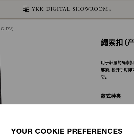
C-RV）
繩索扣（产品
用于鞋履的绳索扣
绑紧，松开手时即
它。
款式种类
推荐绳索（绳子）：Φ2
材质：聚甲醛
可否提供再生P
故事
产品目录