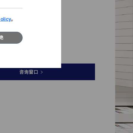
查看影片
寻找发斯宁新灵感。
olicy
。
浏览更多
绝
精选专题
咨询窗口