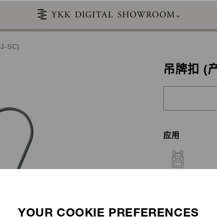
J-SC)
吊牌扣 (产
应用
背包
故事
产品目录