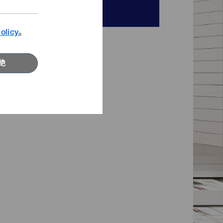
咨询窗口
查看影片
寻找发斯宁新灵感。
olicy
。
浏览更多
绝
精选专题