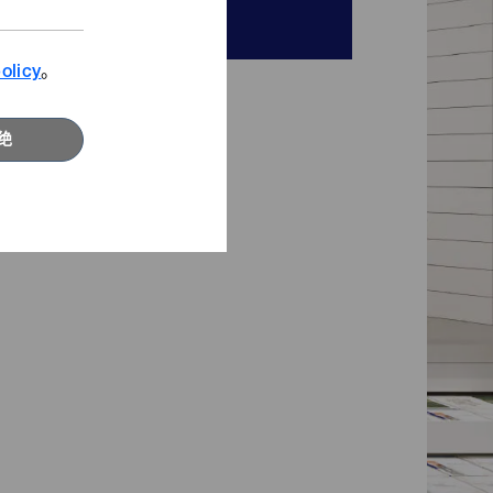
咨询窗口
查看影片
寻找发斯宁新灵感。
olicy
。
浏览更多
绝
精选专题