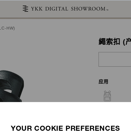
C-HW)
繩索扣 (产
应用
背包
故事
产品目录