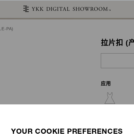
E-PA)
拉片扣 (产
应用
时装
故事
产品目录