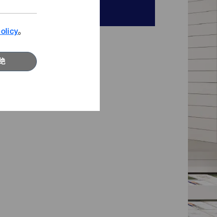
咨询窗口
查看影片
寻找发斯宁新灵感。
olicy
。
浏览更多
绝
精选专题