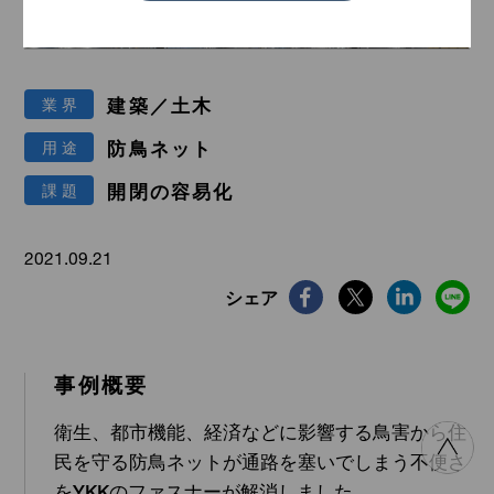
メディカル／ヘルスケア
漁業
建築／土木
業界
防鳥ネット
用途
開閉の容易化
課題
インテリア
スポーツ／マリン
2021.09.21
シェア
事例概要
衛生、都市機能、経済などに影響する鳥害から住
建築／土木
災害対策
民を守る防鳥ネットが通路を塞いでしまう不便さ