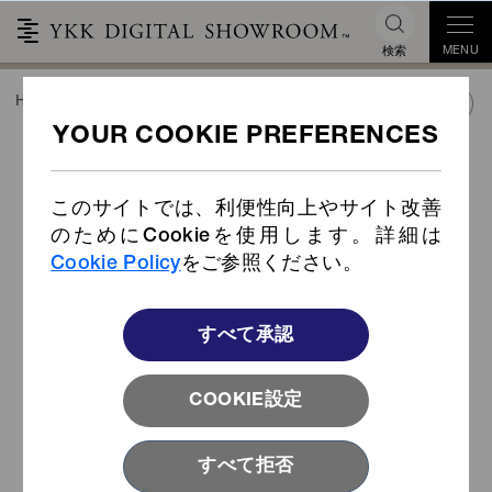
MENU
検索
HOME
TREND&CONNECT
産業資材
ファスニング商品活用事例
建築／土木
通路を塞ぐ鳥害ネットの不便さを
産業資材
ファスナーで解消
このサイトでは、利便性向上やサイト改善
カタログ
のためにCookieを使用します。詳細は
Cookie Policy
をご参照ください。
今すぐダウンロード
すべて承認
業界別で探す
COOKIE設定
すべて拒否