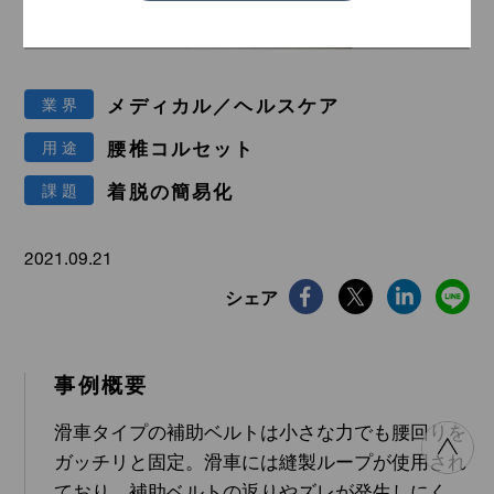
メディカル／ヘルスケア
漁業
メディカル／ヘルスケア
業界
腰椎コルセット
用途
着脱の簡易化
課題
インテリア
スポーツ／マリン
2021.09.21
シェア
事例概要
滑車タイプの補助ベルトは小さな力でも腰回りを
建築／土木
災害対策
ガッチリと固定。滑車には縫製ループが使用され