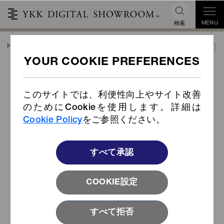
MENU
検索
HOME
TREND&CONNECT
産業資材
ファスニング商品活用事例
メディカル／ヘルスケア
高いホールド力で快適な着け心地
産業資材
を実現
このサイトでは、利便性向上やサイト改善
カタログ
のためにCookieを使用します。詳細は
Cookie Policy
をご参照ください。
今すぐダウンロード
すべて承認
業界別で探す
COOKIE設定
すべて拒否