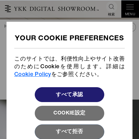
MENU
検索
HOME
TREND&CONNECT
ライブラリー
STORIES INDEX
労働力不足の解消に、サービ
ス向上。ホテル業務の課題を
このサイトでは、利便性向上やサイト改善
解決するシャワーカーテンフ
のためにCookieを使用します。詳細は
Cookie Policy
をご参照ください。
ック
YKK社員が紹介するシャワーカーテンフック
すべて承認
COOKIE設定
すべて拒否