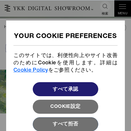
MENU
検索
HOME
SUSTAINABILITY
環境配慮型商品
環境配慮型表面処理
PRODUCTS INDEX
環境配慮型表面処理
このサイトでは、利便性向上やサイト改善
のためにCookieを使用します。詳細は
Cookie Policy
をご参照ください。
YKKの環境配慮型金属表面処理は、従来の
電気めっきに代わる環境に配慮した技術で
す。水やエネルギーの使用量が少なく、従
すべて承認
来のめっき工程で使われている有害な化学
物質も除去しながら、従来のめっきと同等
COOKIE設定
の仕上がりを実現しています。
すべて拒否