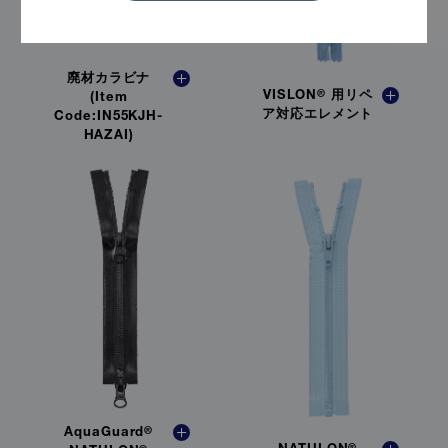
廃材カラビナ
VISLON
®
用リペ
(Item
ア対応エレメント
Code:IN55KJH-
HAZAI)
AquaGuard
®