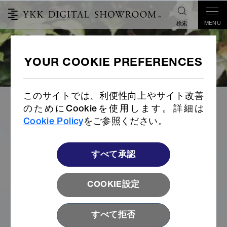
MENU
検索
SUSTAINABILITY
ALL
METAL
COIL
VISLON®
このサイトでは、利便性向上やサイト改善
PLASTIC HARDWARE
SNAP&BUTTON
のためにCookieを使用します。詳細は
Cookie Policy
をご参照ください。
すべて承認
COOKIE設定
すべて拒否