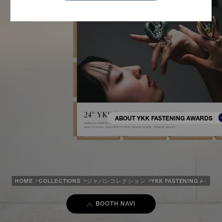
ABOUT YKK FASTENING AWARDS
HOME
COLLECTIONS
ジャパンコレクション
YKK FASTENING AWAR
BOOTH NAVI