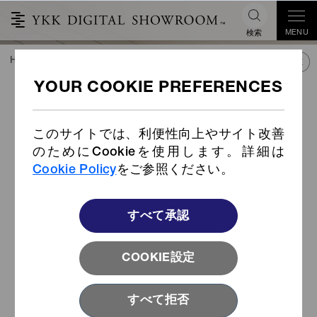
MENU
検索
HOME
TREND&CONNECT
ライブラリー
PRODUCTS
®
VISLON
透明エレメント
このサイトでは、利便性向上やサイト改善
NEW
のためにCookieを使用します。詳細は
Cookie Policy
をご参照ください。
すべて承認
COOKIE設定
すべて拒否