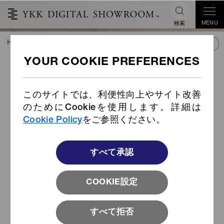
MENU
検索
HOME
TREND&CONNECT
ライブラリー
PRODUCTS
®
®
VISLON
NATULON
再生ナ
®
イロンECONYL
使用
このサイトでは、利便性向上やサイト改善
のためにCookieを使用します。詳細は
Cookie Policy
をご参照ください。
すべて承認
COOKIE設定
すべて拒否