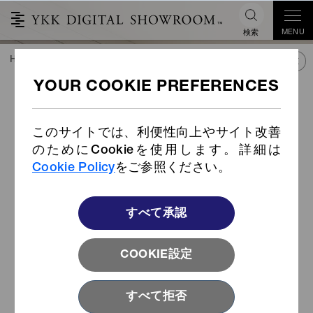
MENU
検索
HOME
TREND&CONNECT
ライブラリー
PRODUCTS
™
テンセル
リヨセル繊維テー
プファスナー
このサイトでは、利便性向上やサイト改善
のためにCookieを使用します。詳細は
Cookie Policy
をご参照ください。
すべて承認
COOKIE設定
すべて拒否