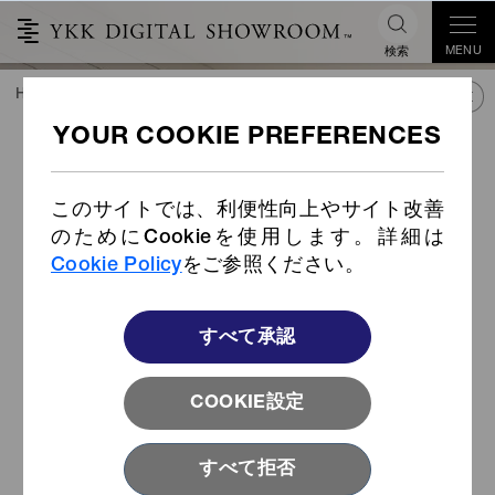
MENU
検索
HOME
TREND&CONNECT
ライブラリー
PRODUCTS
片手操作バックル (Item
Code: IB-KT/IB-KTK)
このサイトでは、利便性向上やサイト改善
のためにCookieを使用します。詳細は
Cookie Policy
をご参照ください。
すべて承認
COOKIE設定
すべて拒否